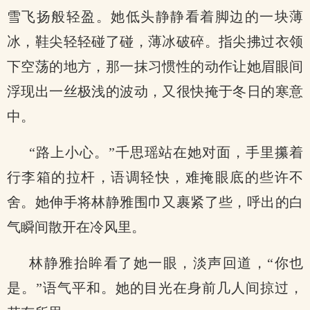
雪飞扬般轻盈。她低头静静看着脚边的一块薄
冰，鞋尖轻轻碰了碰，薄冰破碎。指尖拂过衣领
下空荡的地方，那一抹习惯性的动作让她眉眼间
浮现出一丝极浅的波动，又很快掩于冬日的寒意
中。
“路上小心。”千思瑶站在她对面，手里攥着
行李箱的拉杆，语调轻快，难掩眼底的些许不
舍。她伸手将林静雅围巾又裹紧了些，呼出的白
气瞬间散开在冷风里。
林静雅抬眸看了她一眼，淡声回道，“你也
是。”语气平和。她的目光在身前几人间掠过，