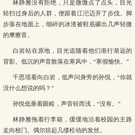
林静雅没有拒绝，只是微微点了点头，目光
轻扫过身后的人群，便跟着江汜迈开了步伐。脚
步落在地面上，细碎的冰渣被鞋底碾出几声轻微
的摩擦音。
白岩站在原地，目光追随着他们渐行渐远的
背影。低沉的声音散落在寒风中，“寒假愉快。”
千思瑶看向白岩，低声问身旁的孙悦，“你就
没什么想说的吗？”
孙悦低垂着眼睑，声音轻而浅，“没有。”
林静雅拖着行李箱，缓缓地沿着校园的主路
走向校门。偶尔掠起几缕松动的发丝。