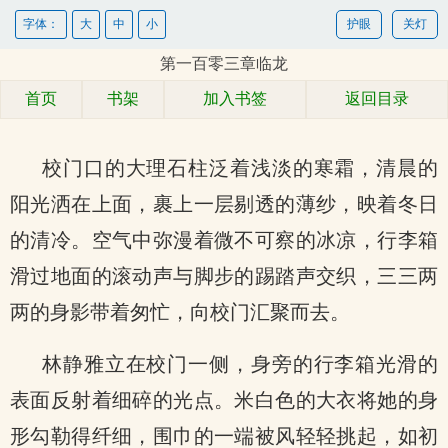
字体：
大
中
小
护眼
关灯
第一百零三章临龙
首页
书架
加入书签
返回目录
校门口的大理石柱泛着浅淡的寒霜，清晨的
阳光洒在上面，裹上一层剔透的薄纱，映着冬日
的清冷。空气中弥漫着微不可察的冰凉，行李箱
滑过地面的滚动声与脚步的踢踏声交织，三三两
两的身影带着匆忙，向校门汇聚而去。
林静雅立在校门一侧，身旁的行李箱光滑的
表面反射着细碎的光点。米白色的大衣将她的身
形勾勒得纤细，围巾的一端被风轻轻挑起，如初