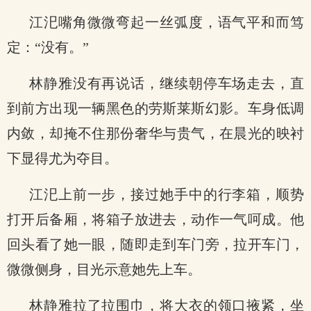
江汜嘴角微微弯起一丝弧度，语气平和而笃
定：“没有。”
林静雅没有再说话，继续朝停车场走去，直
到前方出现一辆黑色的劳斯莱斯幻影。车身低调
内敛，却掩不住那份奢华与贵气，在晨光的映衬
下显得尤为夺目。
江汜上前一步，接过她手中的行李箱，顺势
打开后备厢，将箱子放进去，动作一气呵成。他
回头看了她一眼，随即走到车门旁，拉开车门，
微微侧身，目光示意她先上车。
林静雅拉了拉围巾，将大衣的领口掖紧，坐