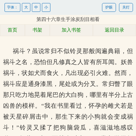
字体：
大
中
小
护眼
关灯
第四十六章生手涂炭刮目相看
首页
书架
加入书签
返回目录
祸斗？虽说常归不似铃灵那般阅遍典籍，但
祸斗之名，恐怕但凡修真之人皆有所耳闻。妖兽
祸斗，状如犬而食火，凡出现必引火难。然而，
祸斗应是通身漆黑，尾处或为分叉。常归瞥了眼
那只吃力地晃着尾巴的大白狗，哪里有半分上古
凶兽的模样。“我在书里看过，怀孕的雌犬若是
被天星碎屑击中，那生下来的小狗就会变成祸
斗！”铃灵又揉了把狗脑袋瓜，喜滋滋地感叹