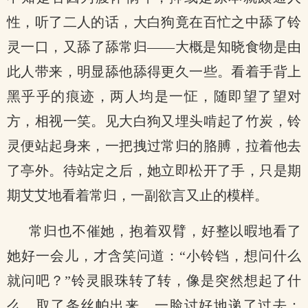
性，听了二人的话，大白狗竟在百忙之中舔了铃
灵一口，又舔了舔常归——大概是知晓食物是由
此人带来，明显舔他舔得更久一些。看着手背上
黑乎乎的痕迹，两人均是一怔，随即望了望对
方，相视一笑。见大白狗又埋头啃起了竹炭，铃
灵便站起身来，一把拽过常归的胳膊，拉着他去
了亭外。待站定之后，她立即松开了手，只是期
期艾艾地看着常归，一副欲言又止的模样。
常归也不催她，抱着双臂，好整以暇地看了
她好一会儿，才含笑问道：“小铃铛，想问什么
就问吧？”铃灵眼珠转了转，像是突然想起了什
么，取了条丝帕出来，一脸讨好地递了过去：