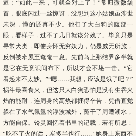
道：“如此一来，可就全对上了！”常归微微颔
首，眼底闪过一丝惊讶，没想到这小姑娘虽涉世
未深，懂的还真不少。他扫了大白狗的腹部一
眼，看样子，过不了几日就该分娩了。毕竟只是
寻常犬类，即使身怀无穷妖力，仍是威无所施，
反倒被牵累至奄奄一息。先前岛上那结界多半就
是它在无意识间布下，所以才会不堪一击。“它
看起来不太妙。”“嗯……我想，应该是饿了吧？”
祸斗最喜食火，但这只大白狗恐怕是没有生吞火
焰的能耐，连周身的高热都捱得辛苦，凭借直觉
躲在了水气氤氲的浮波城外，蒸干了周遭湖水，
方能自保。铃灵回忆着书里的记载，若有所思：
“吃不了火的话，炭多半也行……”她身上东西不