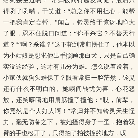
给狗接生过啊？”常归被问得越发局促，最后只
得咧了咧嘴，干笑道：“总之你不用担心，能帮
一把我肯定会帮。”闻言，铃灵终于惊讶地睁大
了眼，忍不住脱口问道：“你不杀它？不替天行
道？”“啊？杀谁？”这下轮到常归愣住了，他本以
为小姑娘是想求他出手照顾那白犬，只是自己确
实没这经验，这才有几分为难。怎么说着说着，
小家伙就狗头难保了？眼看常归一脸茫然，铃灵
还有什么不明白的。她瞬间转忧为喜，心花怒
放，还笑嘻嘻地用肩膀撞了撞他：“哎，前辈，
你竟然是个大好人啊！”常归并不知铃灵天生怪
力，毫无防备之下，被她撞得身子一歪，抱着双
臂的手也松开了，只得拍了拍被撞的地方，叹