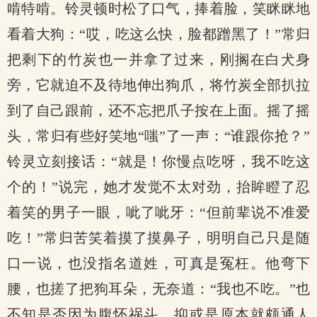
啃特啃。铃灵顿时松了口气，捧着脸，笑眯眯地
看着大狗：“哎，吃这么快，脸都蹭黑了！”常归
把剩下的竹炭也一并拿了过来，刚搁在白犬身
旁，它就迫不及待地伸出狗爪，将竹炭全部扒拉
到了自己跟前，还不忘把爪子按在上面。摇了摇
头，常归有些好笑地“嗤”了一声：“谁跟你抢？”
铃灵立刻接话：“就是！你慢点吃呀，我不吃这
个的！”说完，她才发觉不太对劲，抬眸瞪了忍
着笑的男子一眼，呲了呲牙：“但前辈说不准爱
吃！”常归苦笑着摸了摸鼻子，明明自己只是随
口一说，也没指名道姓，可真是冤枉。他弯下
腰，也搓了把狗耳朵，无奈道：“我也不吃。”也
不知是否因为腹怀祸斗，抑或是原本就颇通人