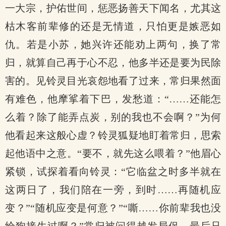
一大宗，护佑世间，惩恶扬善天下闻名，尤其这
枯木客前辈修的还是无情道，只怕更是嫉恶如
仇。若是小苏，她兴许还能劝上两句，换了常
归，就算自己再于心不忍，他多半还是要为民除
害的。见铃灵目光哀怨地看了过来，常归果然面
有难色，他摩挲着下巴，发愁道：“……还能怎
么着？除了能弄点炭，别的我也不会啊？”为何
他看起来这般心虚？铃灵狐疑地盯着常归，思索
起他语中之意。“要不，就先这么喂着？”他眉心
紧锁，试探着看向铃灵：“它临盆之时多半就在
这两日了，我们陪在一旁，到时……再随机应
变？”“随机应变是何意？”“嘶……你前辈我也没