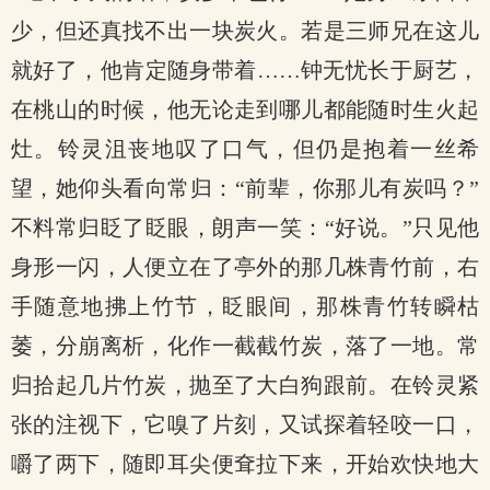
少，但还真找不出一块炭火。若是三师兄在这儿
就好了，他肯定随身带着……钟无忧长于厨艺，
在桃山的时候，他无论走到哪儿都能随时生火起
灶。铃灵沮丧地叹了口气，但仍是抱着一丝希
望，她仰头看向常归：“前辈，你那儿有炭吗？”
不料常归眨了眨眼，朗声一笑：“好说。”只见他
身形一闪，人便立在了亭外的那几株青竹前，右
手随意地拂上竹节，眨眼间，那株青竹转瞬枯
萎，分崩离析，化作一截截竹炭，落了一地。常
归拾起几片竹炭，抛至了大白狗跟前。在铃灵紧
张的注视下，它嗅了片刻，又试探着轻咬一口，
嚼了两下，随即耳尖便耷拉下来，开始欢快地大