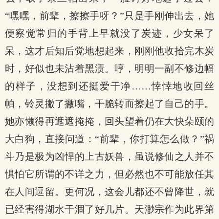
“嘿嘿，前辈，擦擦手呀？”只是手刚伸出去，她
便察觉常归的手背上早就没了炭迹，少女呆了
呆，这才后知后觉地想起来，刚刚他收拾完木炭
时，好似也未沾着黑渍。哼，明明一副不修边幅
的样子，没想到还挺爱干净……悻悻地收回丝
帕，铃灵撇了撇嘴，干脆转而擦起了自己的手。
她亦懒得再遮遮掩掩，回头望着仍在大快朵颐的
大白狗，直接问道：“前辈，你打算怎么做？”祸
斗乃是极为凶悍的上古妖兽，虽说修仙之人并不
惧怕它所谓的不详之力，但必然也不可能放任其
在人间逗留。更何况，这会儿都还不曾降世，就
已经害得湖水干涸了好几片。天渺宗作为此界第