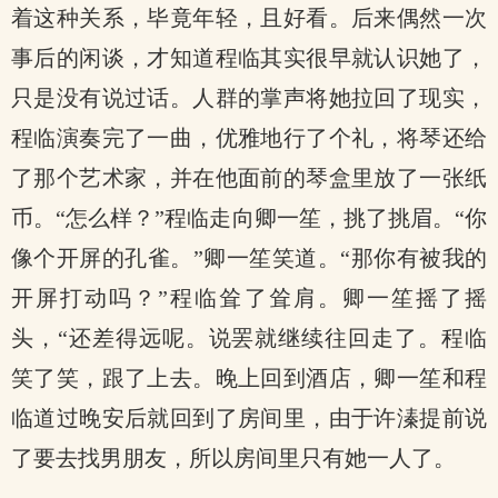
着这种关系，毕竟年轻，且好看。后来偶然一次
事后的闲谈，才知道程临其实很早就认识她了，
只是没有说过话。人群的掌声将她拉回了现实，
程临演奏完了一曲，优雅地行了个礼，将琴还给
了那个艺术家，并在他面前的琴盒里放了一张纸
币。“怎么样？”程临走向卿一笙，挑了挑眉。“你
像个开屏的孔雀。”卿一笙笑道。“那你有被我的
开屏打动吗？”程临耸了耸肩。卿一笙摇了摇
头，“还差得远呢。说罢就继续往回走了。程临
笑了笑，跟了上去。晚上回到酒店，卿一笙和程
临道过晚安后就回到了房间里，由于许溱提前说
了要去找男朋友，所以房间里只有她一人了。