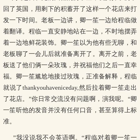
回了英国，用剩下的积蓄开了这样一个花店来打
发一下时间。老板一边讲，卿一笙一边给程临做
着翻译。程临一直安静地站在一边，不时地摆弄
着一边地鲜花装饰。卿一笙以为他有些无聊，和
老板聊了一会儿后就准备离开了。离开之前，老
板送了他们俩一朵玫瑰，并祝福他们之后一直幸
福。卿一笙尴尬地接过玫瑰，正准备解释，程临
就说了thankyouhaveniceday,然后拉着卿一笙走出
了花店。”你日常交流没有问题啊，演我呢。“卿
一笙听他的发音并没有任何口音，甚至算得上标
准。
”我没说我不会英语啊。“程临对着卿一笙一