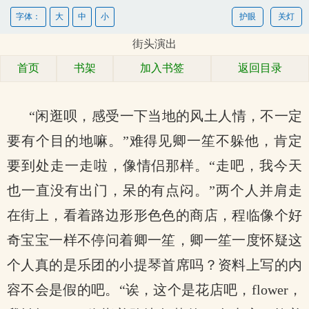
字体：
大
中
小
护眼
关灯
街头演出
首页
书架
加入书签
返回目录
“闲逛呗，感受一下当地的风土人情，不一定
要有个目的地嘛。”难得见卿一笙不躲他，肯定
要到处走一走啦，像情侣那样。“走吧，我今天
也一直没有出门，呆的有点闷。”两个人并肩走
在街上，看着路边形形色色的商店，程临像个好
奇宝宝一样不停问着卿一笙，卿一笙一度怀疑这
个人真的是乐团的小提琴首席吗？资料上写的内
容不会是假的吧。“诶，这个是花店吧，flower，