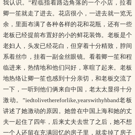
我认识。”程临指着路边角落的一个小店，拉着
卿一笙就走了进去。花店很小，一进去就一览无
余，里面布满了各种各样的花和花瓶，还有一些
老板已经提前布置好的小的鲜花装饰。老板是个
老妇人，头发已经花白，但穿着十分精致，脖间
系着丝巾，挂着一副金丝眼镜。看着卿一笙和程
临进来，热情地和他们问好，寒暄了起来。老板
地热络让卿一笙也感到十分亲切，和老板交流了
一下，一听到他们俩来自中国，老太太显得十分
激动。”iedtolivethereforlike,yearswithyhband老板
讲述了她激动的原因。她曾在中国上海和她的丈
夫一起住了四年，后来丈夫去世了之后，她不想
一个人还留在充满回忆的房子里，就卖掉了房子