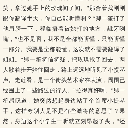
笑，拿过她手上的玫瑰闻了闻。”那合着我刚刚
跟你翻译半天，你自己能听懂啊？“卿一笙打了
他肩膀一下，程临捂着被她打的地方，龇牙咧
嘴，”也不是啊，我不是全都能听懂，只能听懂
一部分。我要是全都能懂，这次就不需要翻译了
姐姐。“卿一笙将信将疑，把玫瑰抢了回去。两
人散着步开始往回走，路上远远地听见了小提琴
声。走近看，是一个街头艺术家在表演，周围已
经围上了一些路过的行人。”拉得真好啊。”卿一
笙感叹道。她突然想起身边站了个首席小提琴
手，这样夸别人是不是有些激将的意思了？果
然，身边这个小学生一听就立刻昂起了头，”还