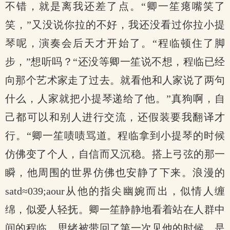
不错，就是离我还差了点。“卿一笙瘪嘴笑了
笑，”又没说你拉的不好，我还没看过你拉小提
琴呢，演奏会后天才开始了。“程临顿住了脚
步，”想听吗？“还没等卿一笙说不想，程临已经
向那个艺术家走了过去。就看他和人家说了两句
什么，人家就把小提琴递给了他。”真狗啊，自
己都可以和别人进行交流，还假装要我翻译才
行。“卿一笙啧啧骂道。程临拿到小提琴的时候
仿佛变了个人，自信而又沉稳。搭上弓弦的那一
瞬，他周围的世界仿佛也安静了下来。浪漫的
satd≈039;aour从他的指尖幽婉而出，似情人缠
绵，似爱人轻抚。卿一笙静静地看着站在人群中
间的程临，思绪被带回了第一次见他的时候。是