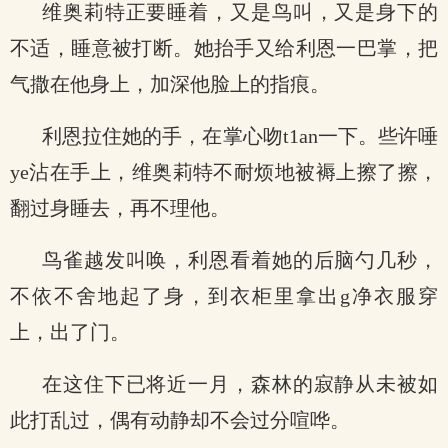
维奥莉特正要睡着，又是鸟叫，又是身下的
不适，睡意被打断。她抬手又给利恩一巴掌，把
气撒在他身上，加深他脸上的指痕。
利恩拉住她的手，在掌心吻t1an一下。些许唾
ye沾在手上，维奥莉特不耐烦地被褥上擦了擦，
翻过身睡去，再不理他。
鸟雀越发叫唤，利恩看着她的后脑勺几秒，
不依不舍地起了身，到衣柜里拿出g净衣服穿
上，出了门。
在这住下已将近一月，森林的寂静从未被如
此打乱过，偶有动静却不会过分喧哗。