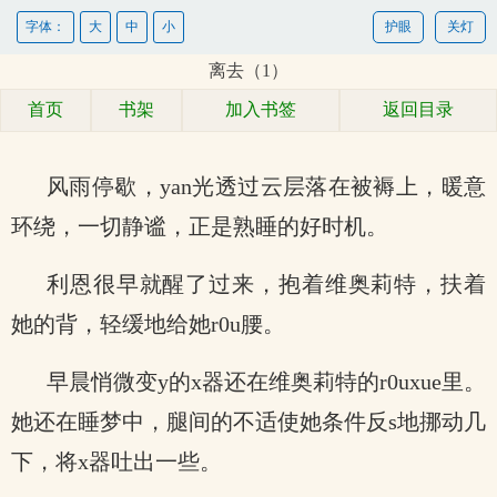
字体：
大
中
小
护眼
关灯
离去（1）
首页
书架
加入书签
返回目录
风雨停歇，yan光透过云层落在被褥上，暖意
环绕，一切静谧，正是熟睡的好时机。
利恩很早就醒了过来，抱着维奥莉特，扶着
她的背，轻缓地给她r0u腰。
早晨悄微变y的x器还在维奥莉特的r0uxue里。
她还在睡梦中，腿间的不适使她条件反s地挪动几
下，将x器吐出一些。