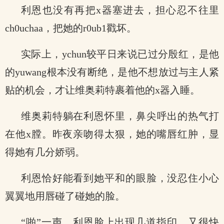
利恩也没有再把x器塞进去，担心忍不往里
ch0uchaa，把她的r0ub1戳坏。
实际上，ychun较平日来说已过分殷红，是他
的yuwang根本没有断绝，是他不想放过与主人紧
贴的机会，才让维奥莉特裹着他的x器入睡。
维奥莉特躺在利恩怀里，鼻尖呼出的热气打
在他x膛。昨夜亲吻得太狠，她的嘴唇红肿，显
得她有几分娇弱。
利恩恰好能看到她平和的眼脸，没忍住小心
翼翼地用唇碰了碰她的脸。
“啪”一声，利恩脸上出现几道指印，又很快