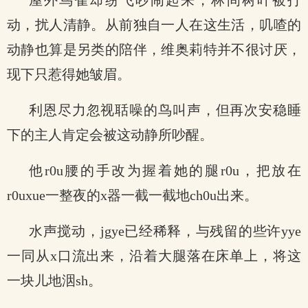
屋外鸟雀却纷飞吵闹起来，林间树叶被打
动，扰人清静。从前独自一人在这生活，叽喳的
动静也算是另类的陪伴，维奥莉特并不很讨厌，
现下只惹得她皱眉。
利恩尽力忽视聒噪的鸟叫声，但再次安稳睡
下的主人肯定会被这动静所吵醒。
他r0u腰的手改为握着她的腿r0u，把放在
r0uxue一整夜的x器一截一截地ch0u出来。
水声搅动，jgye已经稀释，与残留的些许yye
一同从x口流出来，沿着大腿落在床单上，将这
一块儿地洇sh。