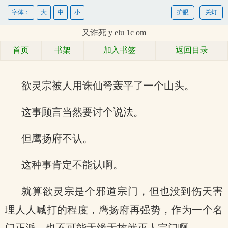
字体：
大
中
小
护眼
关灯
又诈死 y elu 1c om
首页
书架
加入书签
返回目录
欲灵宗被人用诛仙弩轰平了一个山头。
这事顾言当然要讨个说法。
但鹰扬府不认。
这种事肯定不能认啊。
就算欲灵宗是个邪道宗门，但也没到伤天害
理人人喊打的程度，鹰扬府再强势，作为一个名