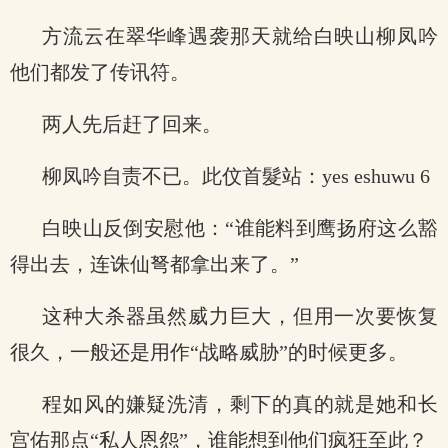
方流云在翠华峰遇袭那天就给白映山柳凤吟
他们都发了传讯符。
两人先后赶了回来。
柳凤吟自责不已。此伩首髮站：yes eshuwu 6
白映山反倒安慰他：“谁能料到鹰扬府这么豁
得出去，连诛仙弩都拿出来了。”
这种大杀器虽然威力巨大，但用一次要恢复
很久，一般还是用作“战略威胁”的时候更多。
程如风的嫌疑洗清，剩下的真的就是她和长
宫佑那点“私人恩怨”，谁能想到他们疯狂至此？