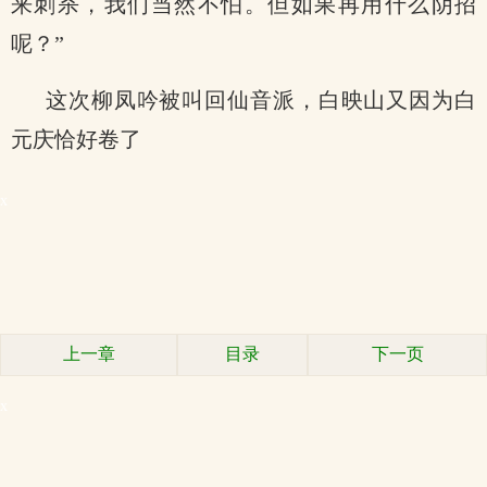
来刺杀，我们当然不怕。但如果再用什么阴招
呢？”
这次柳凤吟被叫回仙音派，白映山又因为白
元庆恰好卷了
x
上一章
目录
下一页
x