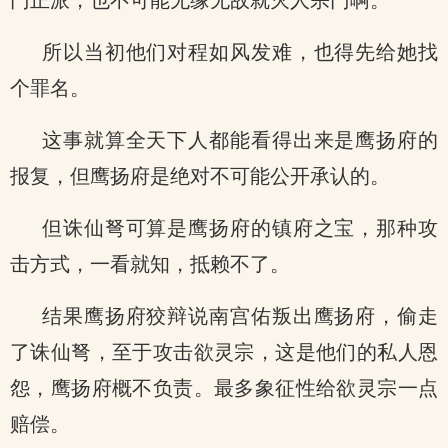
门正派，也不可能无缘无故就灭人宗门啊。
所以当初他们对程如风发难，也得先给她找
个罪名。
这事就算全天下人都能看得出来是鹰扬府的
报复，但鹰扬府是绝对不可能公开承认的。
但诛仙弩可算是鹰扬府的镇府之宝，那种攻
击方式，一看就知，抵赖不了。
结果鹰扬府狡辩说南宫佑叛出鹰扬府，偷走
了诛仙弩，至于攻击欲灵宗，这是他们的私人恩
怨，鹰扬府概不负责。最多象征性给欲灵宗一点
赔偿。