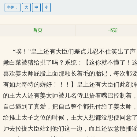
字体：
大
中
小
首页
书架
“噗！”皇上还有大臣们差点儿忍不住笑出了
嫩白菜被猪给拱了吗？系统：【这你就不懂了！
喜欢姜太师屁股上面那颗长着毛的胎记，每次都
有如此奇特的癖好！！！】皇上还有大臣们此刻
的王大人还有姜太师被几名侍卫捂着嘴巴控制着
自己遇到了真爱，把自己整个都托付给了姜太师
给推上太子之位的时候，王大人想都没想便同意
师去拉拢大臣站到他们这一边，而且还故意散播谣