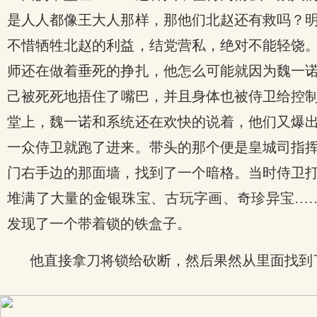
是人人都像王大人那样，那他们北赵还有救吗？
不惜牺牲北赵的利益，结党营私，绝对不能轻饶
师还在做着垂死的挣扎，他怎么可能就因为魏一
己被死死地捂住了嘴巴，并且身体也被侍卫给控
堂上，魏一诺和系统还在欢快的说着，他们又爆
一众侍卫就跑了进来。带头的那个便是皇城司指
门右手边的那面墙，找到了一个暗格。当时侍卫
堆满了大量的金银珠宝、古玩字画、奇珍异宝…
发现了一个带着锁的铁盒子。
他直接拿刀将锁给砍断，然后果然从里面找到
x