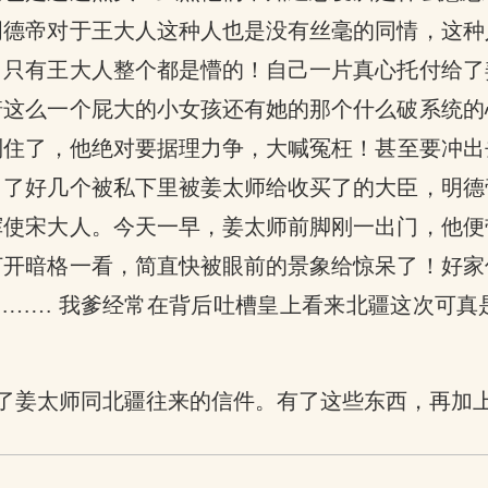
明德帝对于王大人这种人也是没有丝毫的同情，这种
。只有王大人整个都是懵的！自己一片真心托付给了
诺这么一个屁大的小女孩还有她的那个什么破系统的
制住了，他绝对要据理力争，大喊冤枉！甚至要冲出
出了好几个被私下里被姜太师给收买了的大臣，明德
挥使宋大人。今天一早，姜太师前脚刚一出门，他便
打开暗格一看，简直快被眼前的景象给惊呆了！好家
……… 我爹经常在背后吐槽皇上看来北疆这次可真
了姜太师同北疆往来的信件。有了这些东西，再加