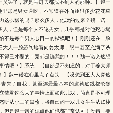
一员罢了，就是丢进去都找不到人的那种。】魏一
背地里却是男女通吃，不知道在外面睡过多少花花草
体力这么猛的吗？那么多人，他玩的过来？魏一诺：
多人，但是每个人不论男女，几乎都是对他死心塌
怕不是每个男人心目中的楷模吧！】刚刚还在一脸
王大人一脸怒气地看向姜太师，眼中甚至充满了杀
不得已才娶的！竟都是骗我的！！！魏一诺突然想
事情吧？】系统：【自然是不知道的，对于姜太师
！】魏一诺在心里点了点头：【没想到王大人竟然
然丧失了自我，甚至连最最基本的道德底线都沦丧
立储君这么大的事情上面如此儿戏，简直是不可理
然听从小三的蛊惑，将自己的一双儿女生生从15楼
，但是魏一诺的观点他们也都非常认可！没错，要