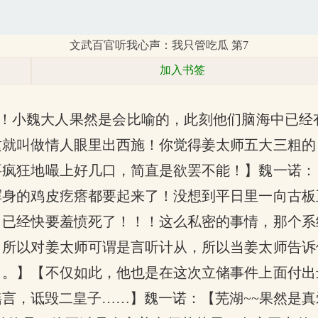
文武百官听我心声：我只管吃瓜 第7
加入书签
声！小魏大人果然是会比喻的，此刻他们脑海中已
这就叫做情人眼里出西施！你觉得姜太师五大三粗的
要疯狂地嘬上好几口，简直是欲罢不能！】魏一诺：
浑身的鸡皮疙瘩都要起来了！没想到平日里一向古板
，已经快要羞愤死了！！！这么私密的事情，那个系
，所以对姜太师可谓是言听计从，所以当姜太师告诉
了。】【不仅如此，他也是在这次立储事件上面付出
言，诋毁二皇子……】魏一诺：【芜湖~~果然是