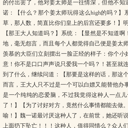
的付出罢了，他对姜太师是一往情深，但他不知
诺：【什么？那个姜太师玩得这么high的吗？
草，那人数，简直比你们皇上的后宫还要多！】明
【那王大人知道吗？】系统：【显然是不知道啊
地，毫无怨言，而且每个人都觉得自己便是姜太
羡慕的大臣们立刻摆出一脸正经的样子：你个小
意！你不是口口声声说只爱我一个吗？！甚至就
到了什么，继续问道：【那要是这样的话，那这
而言，王大人只不过是一个可以白嫖又能替他办
是一个纯纯的恋爱脑，不过我觉得这种人一点儿
了！】【为了讨好对方，竟然什么事情都能去做
喻！】魏一诺最讨厌这种人了，在前世，她还听说
上面扔下坠亡！！！这种人，值得同情么？众人