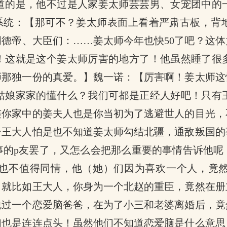
道的是，他不过是人家姜太师芸芸男、女宠团中的
】系统：【那可不？姜太师表面上看着严肃古板，
德帝、大臣们：……姜太师今年也快50了吧？这
！这就是这个姜太师厉害的地方了！他虽然睡了很
师那独一份的真爱。】魏一诺：【厉害啊！姜太师这
姑娘家家的懂什么？我们可都是正经人好吧！只有
连你家中的姜夫人也是你当初为了逃避世人的目光，
个王大人怕是也不知道姜太师勾结北疆，通敌叛国的
事的p友罢了，又怎么会把那么重要的事情告诉他呢
也不值得同情，他（她）们因为喜欢一个人，竟
。就比如王大人，你身为一个北赵的重臣，竟然在册
过一个恋爱脑爸爸，在为了小三和老婆离婚后，竟
们也是连连点头！虽然他们不知道恋爱脑是什么意思