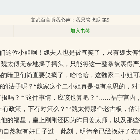
文武百官听我心声：我只管吃瓜 第9
加入书签
们这位小姐啊！魏夫人也是被气笑了，只有魏太傅
！魏太傅无奈地摇了摇头，只能将这一整条被裹得严
远的暗卫们简直要笑疯了，哈哈哈，这魏家二小姐可
好的法子呢？“魏家这个二小姐真是挺有意思的，对
报吗？”“这件事情，应该也算吧？”……福宁宫内
有政策，下有对策么？”“魏太傅那个老古板，估
是他的福星，皇上刚刚还因为昨日姜太师，以及那些
的自然就有好日子过。此刻，明德帝已经换好了衣