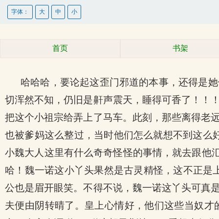
字体：
大
中
小
首页
书架
哈哈哈，要论起这歪门邪道的本事，还得是她
切浑然不知，仍旧是鼾声震天，睡得可香了！！
把这个小祖宗给弄上了马车。此刻，那些离得老
也被爹妈这么整过，当时他们怎么就想不到这么
小魏大人这里有什么奇奇怪怪的事情，就去跟他汇
哈！魏一诺这小丫头果然是古灵精怪，这不正是上
公也是眉开眼笑。不得不说，魏一诺这丫头可真
夫便由阴转晴了。皇上心情好，他们这些当奴才