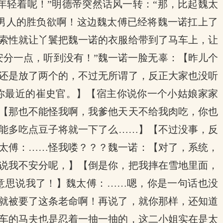
年轻着呢！”明德帝突然话风一转：“那，比起魏太
，男人的胜负欲啊！这边魏太傅已经将魏一诺扛上了
索性就让丫鬟把魏一诺的衣服给带到了马车上，让
安分一点，听到没有！”魏一诺一脸无辜：【昨儿个
还是放了两个的，不过无所谓了，反正大家也没听
你最近的崔史官。】【宿主你说你一个小姑娘家家
【那也不能怪我啊，我爹他天天不给我肉吃，你也
能多吃点豆子将就一下了么……】【不过没事，反
太傅：……怪我喽？？？魏一诺：【对了，系统，
说我不安分呢，】【倒是你，把我摔在雪地里面，
意思说我了！】魏太傅：……嗯，你是一句话也没
就被要了这条老命啊！再说了，就你那样，还知道
车的马夫也是忍着一抽一抽的，这二小姐实在是太