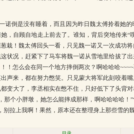
一诺倒是没有睡着，而且因为昨日魏太傅拎着她的
她，自顾自地走上前去了。谁知，背后突地传来“
倒葱栽！魏太傅回头一看，只见魏一诺又一次成功
瞧这状况，赶紧下了马车将魏一诺从雪地里给拔了出
！！怎么会在同一个地方摔倒两次？啊哈哈哈~~~
笑出声来，都在努力憋笑。只见蒙大将军此刻咬着嘴
孔都变大了，李丞相实在憋不住，只好低下了头背对
，那个小胖墩，她怎么能摔成那样，啊哈哈哈哈！”
，别拉上我啊！果然，原本还在整理身上那些雪的
目录