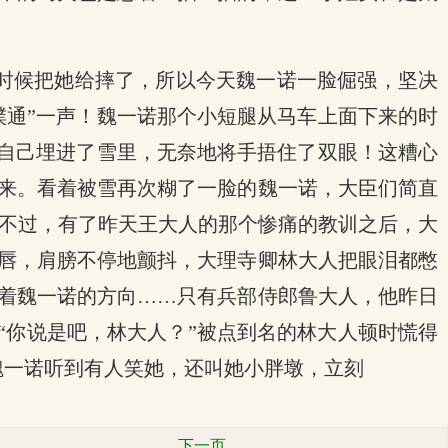
时候把她给摔了，所以今天魏一诺一脸倔强，坚决
噗通”一声！魏一诺那个小短腿从马车上面下来的时
将自己埋进了雪里，无奈地将手捂住了双眼！这糟心
来。看着被雪再次糊了一脸的魏一诺，大臣们简直
~不过，有了昨天王大人的那个惨痛的教训之后，大
唇，肩膀不停地颤抖，大理寺卿林大人把眼泪都憋
着魏一诺的方向……只有兵部侍郎鲁大人，他昨日
“你说是吧，林大人？”被点到名的林大人顿时慌得
魏一诺听到有人笑她，还叫她小胖墩，立刻
下一页