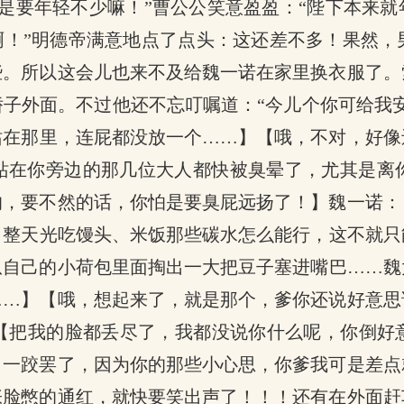
是要年轻不少嘛！”曹公公笑意盈盈：“陛下本来就
啊！”明德帝满意地点了点头：这还差不多！果然
些。所以这会儿也来不及给魏一诺在家里换衣服了。
子外面。不过他还不忘叮嘱道：“今儿个你可给我
站在那里，连屁都没放一个……】【哦，不对，好像
站在你旁边的那几位大人都快被臭晕了，尤其是离
的，要不然的话，你怕是要臭屁远扬了！】魏一诺：
，整天光吃馒头、米饭那些碳水怎么能行，这不就只
从自己的小荷包里面掏出一大把豆子塞进嘴巴……魏
……】【哦，想起来了，就是那个，爹你还说好意思
【把我的脸都丢尽了，我都没说你什么呢，你倒好
了一跤罢了，因为你的那些小心思，你爹我可是差点
张脸憋的通红，就快要笑出声了！！！还有在外面赶