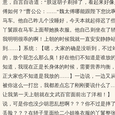
意，自言自语道：“朕这胡子剃掉了，看起来好像
傅如何？”曹公公：……“魏太傅哪能跟陛下您比
马车。他自己昨儿个没睡好，今天本就起得迟了
丫鬟跟在马车上面帮她换衣服。他自己则坐在了轿
我明明很乖的啊！上朝的时候我就一直安安静静
到……】系统：【嗯，大家的确是没听到，不过
的，放个屁怎么那么臭！好在他们不知道是谁放
知道，我现在正是长身体的时候，需要营养均衡
正大家也不知道是我放的……】一边说，一边又
被你这么一打岔，我都差点忘了刚刚要说什么了
让我第一天上朝就在文武百官面前出了洋相！】
说，可是你也没少胡思乱想啊？？？你不过是摔
丢脸？？？在轿子里面给二小姐换衣服的丫鬟整