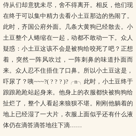
侍从们却意犹未尽，舍不得离开。相反，他们现
在终于可以集中精力去看小土豆那边的热闹了。
此时，齐国公府外面。几条大黄狗已经散去。小
土豆整个人蜷缩在一起，动都不敢动一下。众人
疑惑：小土豆这该不会是被狗给咬死了吧？正想
着，突然一阵风吹过，一阵刺鼻的味道扑面而
来。众人忍不住捂住了口鼻。所以小土豆这是，
吓尿了？咦~~~?( ? ? ? )?╭n╮此时，小土豆终于
踉踉跄跄站起身来。他身上的衣服都快被狗狗给
扯烂了，整个人看起来狼狈不堪。刚刚他躺着的
地上已经湿了一大片，衣服上面似乎还有什么液
体仍在滴答滴答地往下滴……