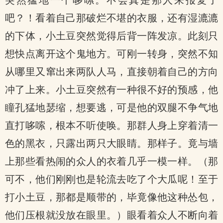
突然猛地一个哆嗦。不会真是那人来报复了
吧？！看着自己那破烂不堪的衣服，还有湿漉漉
的下体，小土豆突然觉得后背一阵发凉。此刻只
想快点离开这个鬼地方。可刚一转身，突然不知
从哪里又窜出来两队人马，直接朝着自己的方向
冲了上来。小土豆突然有一种很不好的预感，他
瞳孔猛地瑟缩，想要逃，可是他的双腿不争气地
直打哆嗦，根本不听使唤。那群人身上穿着清一
色的黑衣，只露出两只大眼睛。那样子。竟与墙
上那些看热闹的众人的衣着几乎一模一样。（那
可不，他们刚刚也是轮流去吃了个大瓜呢！至于
打小土豆，那都是顺带的，毕竟像他这种怂包，
他们压根就没放在眼里。）眼看着众人不断向着