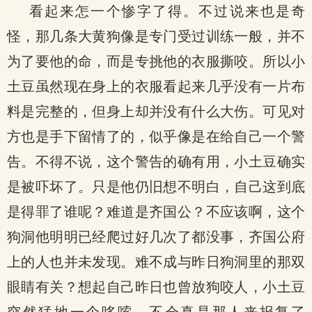
看起来怎一个惨字了得。不过说来也是奇
怪，那几条大黄狗像是专门受过训练一般，并不
为了要他的命，而是专挑他的衣服撕咬。所以小
土豆虽然现在身上的衣服看起来几乎没有一片布
料是完整的，但身上却并没有什么大伤。可见对
方也是手下留情了的，似乎像是在给自己一个警
告。不得不说，这个警告的确有用，小土豆确实
是被吓坏了。只是他仍旧想不明白，自己这到底
是得罪了谁呢？难道是齐国公？不应该啊，这个
狗洞他明明已经爬过好几次了都没事，齐国公府
上的人也并未发现。难不成与昨日狗洞里的那双
眼睛有关？想起自己昨日也曾放狗咬人，小土豆