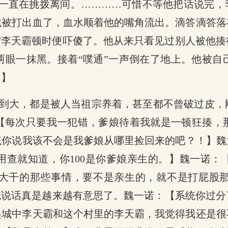
一直在挑拨离间。…………可惜不等他把话说完，
就被打出血了，血水顺着他的嘴角流出。滴答滴答落
”李天霸顿时便吓傻了。他从来只看见过别人被他
两眼一抹黑。接着“噗通”一声倒在了地上。他被自
？】
到大，都是被人当祖宗养着，甚至都不曾破过皮，
【每次只要我一犯错，爹娘待着我就是一顿狂揍，
统你说我该不会是我爹娘从哪里捡回来的吧？！】魏
用查就知道，你100是你爹娘亲生的。】魏一诺：
大干的那些事情，要不是亲生的，就不是打屁股
统说话真是越来越有意思了。魏一诺：【系统你过
起城中李天霸和这个村里的李天霸，我觉得我还是很