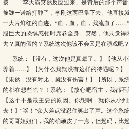
拨……”李天霸突然反应过来。是背后的那个声音
被魏一诺给打肿了，李刚这两巴掌下去。他直接
一大片鲜红的血迹。“血，血，血，我流血了……
股巨大的恐惧感顿时席卷全身。突然，他只觉得
去？真的假的？系统这次他该不会又是在演戏吧
系统：【没有，这次他是真晕了。】【他从小
养着……】【为什么我就没有这样的待遇呢？】
【果然，没有对比，就没有伤害！】【所以，系
的都在想些啥？！系统：【放心吧宿主，我都不
【这个不是最主要的原因。你想啊，就你从小到
去！】“噗！”众人差点没忍住笑出了声。这个系
的哥哥姐姐们，我的确顽皮了一点，但起码，比