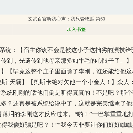
文武百官听我心声：我只管吃瓜 第60
加入书签
系统：【宿主你该不会是被这小子这拙劣的演技给
遗传到，光遗传到他母亲那多如牛毛的心眼子了。】
！】【毕竟这整个庄子里面除了李刚，谁还能给他这
斯·天霸】【奥斯卡绝对欠他一个小金人！】众人
过系统刚刚的话他们倒是听得真真的！不是吧？那个
么多？还真是被系统给说中了，这就是完美继承了他
落泪的李刚这才反应过来。“啪！”一巴掌重重地
得我傻好骗是吧？！”“我今天非要让你们好好瞧瞧