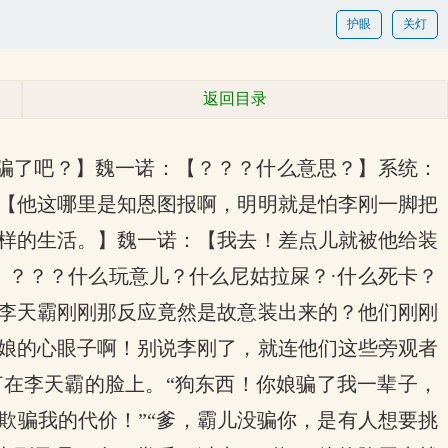
护眼
关灯
返回目录
骗了吧？】魏一诺：【？？？什么意思？】系统：
【他这哪里是知恩图报啊，明明就是怕李刚一脚把
样的生活。】魏一诺：【我去！差点儿就被他给装
：？？？什么玩意儿？什么尼姑拉屎？·什么死卡？
李天霸刚刚那反应竟然是故意装出来的？他们刚刚
娘的心眼子啊！别说李刚了，就连他们这些旁观者
打在李天霸的脸上。“狗东西！你娘骗了我一辈子，
欺骗我的代价！”“爹，霸儿没骗你，是有人想要挑