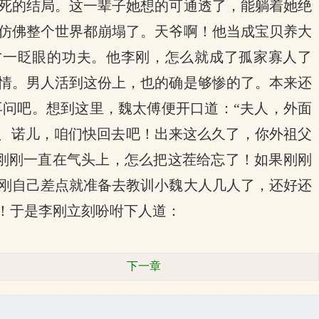
死的结局。这一辈子她想的可通透了，能躺着她绝
仿佛整个世界都崩塌了。天爷啊！他当成宝贝养大
才一眨眼的功夫。他李刚，怎么就成了孤家寡人了
情。男人活到这份上，也的确是够惨的了。本来还
问吧。想到这里，魏太傅便开口道：“夫人，外面
儿、诺儿，咱们快回去吧！出来这么久了，你外祖父
，刚刚一直在气头上，怎么把这茬给忘了！如果刚刚
刚自己差点就准备去教训小魏大人几人了，还好还
！于是李刚立刻吩咐下人道：
下一章