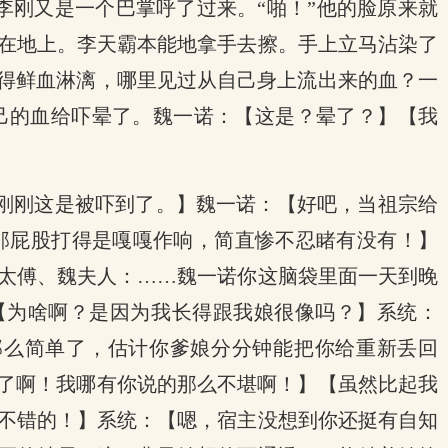
李刚又是一个巴掌呼了过来。“啪！”他的脸原来就
在地上。李天霸本能地拿手去擦。手上立马沾染了
揍得鲜血淋漓，哪里见过从自己身上流出来的血？一
己的血给吓晕了。魏一诺：【这是？晕了？】【我
刚刚这是被吓到了。】魏一诺：【好吧，当祖宗给
那屁股打得是嘎嘎作响，简直惨不忍睹有没有！】
太傅、魏夫人：……魏一诺你这脑袋里面一天到晚
【为啥啊？是因为我长得跟我娘很像吗？】系统：
那么简单了，估计你爹娘分分钟能把你给重新丢回
分了啊！我哪有你说的那么不堪啊！】【虽然比起我
不错的！】系统：【嗯，宿主没想到你还挺有自知