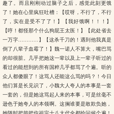
趣了。而且刚刚动过脑子之后，感觉此刻更饿
了！她在心里疯狂吐槽：【哎呀，不行了，不行
了，实在是受不了了！】【我好饿啊！！！】
【哼！都怪那个什么狗屁王太医！】【此处省去
一万字…………】【这杀千刀的！遇到他我真是
倒了八辈子血霉了！】魏一诺人不算大，嘴巴骂
的却很脏。几乎把她这一辈以及上一辈子听过的
看过的能想到的所有国粹几乎都骂了个遍。听的
众人都傻眼了！这骂人还能这么骂的吗？！今日
他们算是长见识了，小魏大人夸人的本事是一套
一套的，但是她这骂起人来的本事，可是丝毫不
逊色于她夸人的本领啊。这搁谁要是敢欺负她，
她随时把能把你祖宗十八大代全都给问候个遍！