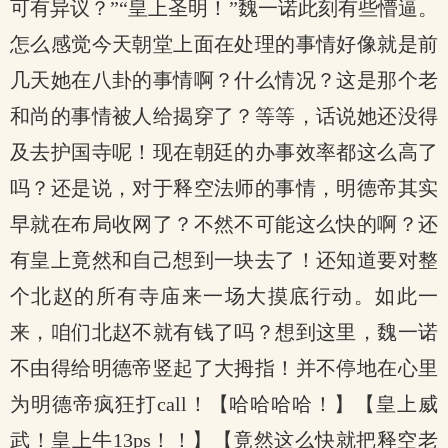
可有异议？”“皇上圣明！”魏一诺此刻有些懵逼。
怎么感觉今天朝堂上面在处理的事情好像就是前
几天她在八卦的事情啊？什么情况？这是那个老
和尚的事情被人给揭穿了？等等，话说她还没得
及去护国寺呢！现在朝廷的办事效率都这么高了
吗？还是说，对于释空法师的事情，明德帝其实
早就在布局收网了？不然不可能这么快的啊？还
有皇上竟然和自己想到一块去了！还知道要对整
个北赵的所有寺庙来一场大摸底行动。如此一
来，咱们北赵不就有钱了吗？想到这里，魏一诺
不由得给明德帝竖起了大拇指！并不停地在心里
为明德帝疯狂打call！【哈哈哈哈！】【皇上威
武！皇上牛13ps！！】【竟然这么快就把释空老