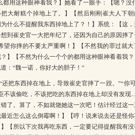
么都用这种眼神看我？】她看了一眼手：【嗯？没
心把大耐糕个掉地上了。】【然后刚刚崔大人下朝
刚为什么不提醒我东西掉地上了？！】系统：【这，
一想到崔史官一大把年纪了，还因为自己的原因摔了
望你摔的不要太严重啊！】【不然我的罪过就大了！
吧？】【不然为什么一个个的都用这种眼神看着我？
道：“魏一诺，你好大的胆子！”
“还把东西掉在地上，导致崔史官摔了一跤。”“你
臣不该偷吃，不该把吃的东西掉在地上却没有发现
道错了。算了，不如就饶她这一次吧！估计经过这一
我最近怎么这么倒霉啊！】【哼！说来说去还是怪你
！】【所以下次我再吃东西，一定要记得提醒我有没