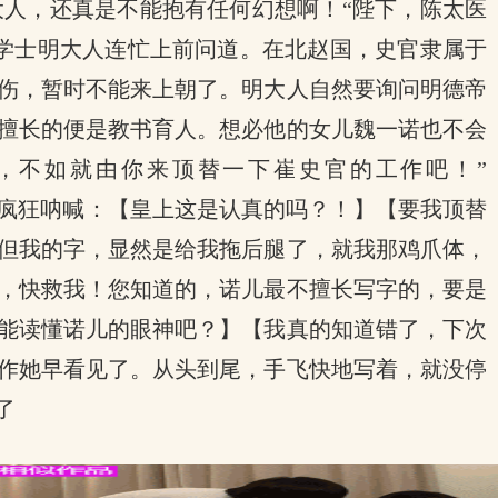
人，还真是不能抱有任何幻想啊！“陛下，陈太医
学士明大人连忙上前问道。在北赵国，史官隶属于
伤，暂时不能来上朝了。明大人自然要询问明德帝
擅长的便是教书育人。想必他的女儿魏一诺也不会
，不如就由你来顶替一下崔史官的工作吧！”
疯狂呐喊：【皇上这是认真的吗？！】【要我顶替
但我的字，显然是给我拖后腿了，就我那鸡爪体，
，快救我！您知道的，诺儿最不擅长写字的，要是
能读懂诺儿的眼神吧？】【我真的知道错了，下次
作她早看见了。从头到尾，手飞快地写着，就没停
了