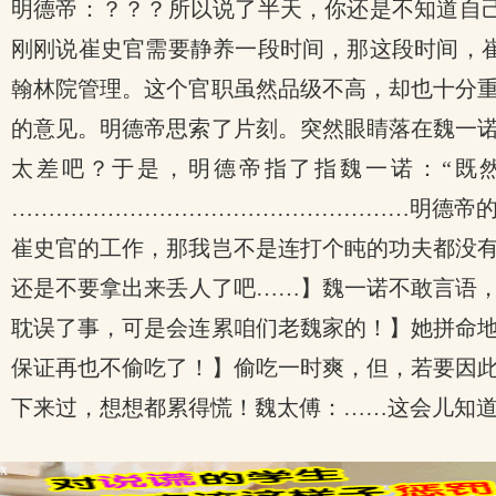
明德帝：？？？所以说了半天，你还是不知道自
刚刚说崔史官需要静养一段时间，那这段时间，
翰林院管理。这个官职虽然品级不高，却也十分
的意见。明德帝思索了片刻。突然眼睛落在魏一
太差吧？于是，明德帝指了指魏一诺：“既
………………………………………………明德帝
崔史官的工作，那我岂不是连打个盹的功夫都没
还是不要拿出来丢人了吧……】魏一诺不敢言语
耽误了事，可是会连累咱们老魏家的！】她拼命
保证再也不偷吃了！】偷吃一时爽，但，若要因
下来过，想想都累得慌！魏太傅：……这会儿知
x