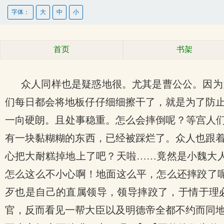
字体：
大
中
小
首页
书架
众人同样也是疑惑地很。尤其是曹公公。因为
们每日都会将地板仔仔细细擦干了，就是为了防
一向硬朗。且处事稳重。怎么会摔倒呢？等宫人们
有一块黏糊糊的东西，已经被踩烂了。众人也跟
心把大耐糕掉地上了吧？天啦……竟然是小魏大
怎么这么不小心啊！地面这么平，怎么还摔跤了
歹也是自己的直属领导，领导摔跤了，于情于理
官，反而看见一帮大臣以及明德帝全都不约而同