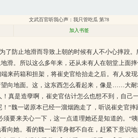
文武百官听我心声：我只管吃瓜 第78
加入书签
为了防止地滑而导致上朝的时候有人不小心摔跤。
止地滑。所以这么多年来，还从未有人在朝堂上面摔
端来药箱和担架，将崔史官给抬走之后。有人发现
着望向地面。这，这东西怎么看起来，像是……大耐
人！真是造孽啊，崔史官估计怎么也想不到，自己一
呢！”魏一诺原本已经一溜烟跑走了，听说崔史官摔
必须要来关心一下，这一点道理她还是知道的。“咦
地看向她。看的魏一诺浑身都不自在，赶紧下意识地