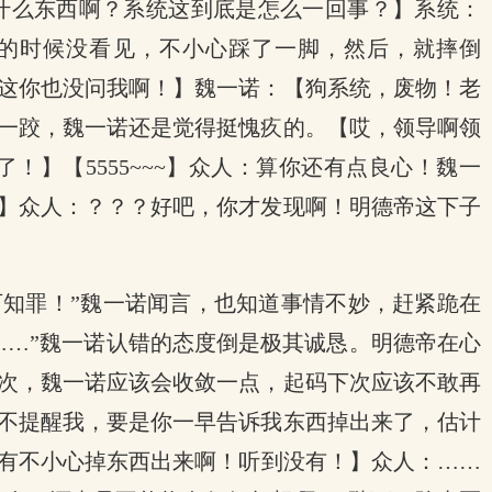
什么东西啊？系统这到底是怎么一回事？】系统：
的时候没看见，不小心踩了一脚，然后，就摔倒
这你也没问我啊！】魏一诺：【狗系统，废物！老
一跤，魏一诺还是觉得挺愧疚的。【哎，领导啊领
】【5555~~~】众人：算你还有点良心！魏一
】众人：？？？好吧，你才发现啊！明德帝这下子
可知罪！”魏一诺闻言，也知道事情不妙，赶紧跪在
……”魏一诺认错的态度倒是极其诚恳。明德帝在心
次，魏一诺应该会收敛一点，起码下次应该不敢再
不提醒我，要是你一早告诉我东西掉出来了，估计
有不小心掉东西出来啊！听到没有！】众人：……