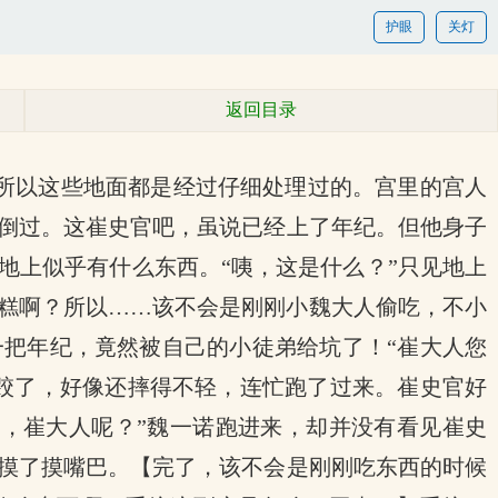
护眼
关灯
返回目录
所以这些地面都是经过仔细处理过的。宫里的宫人
倒过。这崔史官吧，虽说已经上了年纪。但他身子
地上似乎有什么东西。“咦，这是什么？”只见地上
糕啊？所以……该不会是刚刚小魏大人偷吃，不小
把年纪，竟然被自己的小徒弟给坑了！“崔大人您
跤了，好像还摔得不轻，连忙跑了过来。崔史官好
，崔大人呢？”魏一诺跑进来，却并没有看见崔史
摸了摸嘴巴。【完了，该不会是刚刚吃东西的时候