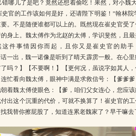
己错哪儿了是吧？竟然还想着偷吃！果然，对小魏大
崔史官的工作该如何是好，还请陛下明鉴！”翰林院
重要。不是随便谁都可以上的。既然现在崔史官受了
诺的身上。魏太傅作为北赵的太傅，学识斐然，且最
然这件事情因你而起，且你又是崔史官的助手
的话一出，魏一诺像是听到了晴天霹雳一般。在心里
有了吗？】【不要啊！】【更何况，虽说字如其人，
，连忙看向魏太傅，眼神中满是求救信号：【爹爹爹
地朝着魏太傅使眼色：【爹，咱们父女连心，您应该
此付出这个沉重的代价，可就不换算了！崔史官的工
道找我替你擦屁股了，知道连累老魏家了？早干嘛去