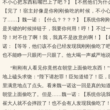
不小心把东西粘嘴巴上了吧？】【不然他们为什
【完了！宿主好像是你刚刚偷吃的时候，不小
了……】魏一诺：【什么？？？？】【系统你刚
是关键的时候掉链子，我要你何用！哼！】不过
导！对不住了啊！我，我真不是故意的啊！】【希
诺：【等等，他们该不会已经发现我刚刚偷吃了
也不能睁一只眼闭一只眼了。他大喝一声威严地说
“刚刚有人看见你竟然在朝堂上面偷吃东西！”
地上磕头求饶：“陛下请恕罪！臣知道错了！臣，
里满意地点了点头。看来魏一诺这一回是真的知
朝堂上面偷吃了。但是……魏一诺：【系统你说
崔大人就不会摔跤了！也不会有人发现我偷吃了