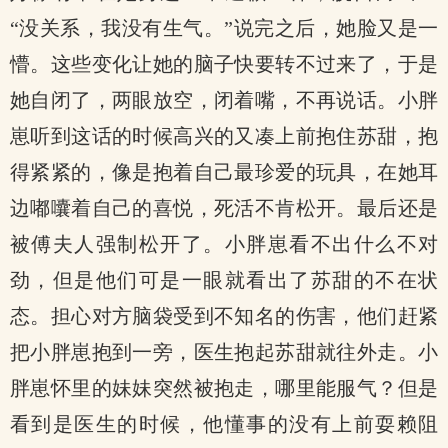
“没关系，我没有生气。”说完之后，她脸又是一
懵。这些变化让她的脑子快要转不过来了，于是
她自闭了，两眼放空，闭着嘴，不再说话。小胖
崽听到这话的时候高兴的又凑上前抱住苏甜，抱
得紧紧的，像是抱着自己最珍爱的玩具，在她耳
边嘟囔着自己的喜悦，死活不肯松开。最后还是
被傅夫人强制松开了。小胖崽看不出什么不对
劲，但是他们可是一眼就看出了苏甜的不在状
态。担心对方脑袋受到不知名的伤害，他们赶紧
把小胖崽抱到一旁，医生抱起苏甜就往外走。小
胖崽怀里的妹妹突然被抱走，哪里能服气？但是
看到是医生的时候，他懂事的没有上前耍赖阻