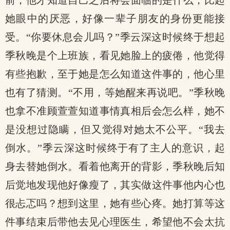
前，他才知道自己之后将会面临的是什么，比起
她眼中的厌恶，好像一辈子朋友的身份更能接
受。“你要休息会儿吗？”季云深这时候终于想起
季秋晚是个上班族，看见她脸上的疲倦，他觉得
有些抱歉，至于她是怎么知道这件事的，他心里
也有了猜测。“不用，等她醒来再说吧。”季秋晚
也拿不准顾萱萱知道事情真相后会怎么样，她不
是没想过隐瞒，但又觉得对她太不公平。“我去
倒水。”季云深这时候终于有了主人的意识，起
身去替她倒水。看着他离开的背影，季秋晚后知
后觉地发现他好像瘦了，其实做这件事他内心也
很忐忑吗？想到这里，她有些心疼。她打算等这
件事结束后带他去见心理医生，希望他不会太抗