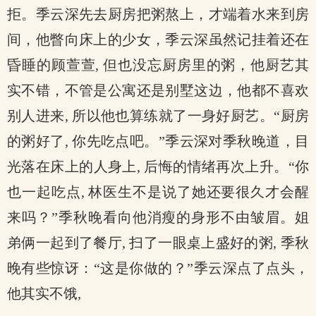
拒。季云深先去厨房把粥熬上，才端着水来到房
间，他瞥向床上的少女，季云深虽然记挂着还在
昏睡的顾萱萱, 但也没忘厨房里的粥，他厨艺其
实不错，不管是公寓还是别墅这边，他都不喜欢
别人进来, 所以他也算练就了一身好厨艺。“厨房
的粥好了, 你先吃点吧。”季云深对季秋晚道，目
光落在床上的人身上, 后悔的情绪再次上升。“你
也一起吃点, 林医生不是说了她还要很久才会醒
来吗？”季秋晚看向他消瘦的身形不由皱眉。姐
弟俩一起到了餐厅, 扫了一眼桌上盛好的粥, 季秋
晚有些惊讶：“这是你做的？”季云深点了点头，
他其实不饿,