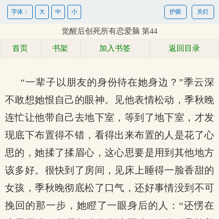
字体：
大
中
小
护眼
关灯
觉醒后创死所有恋爱脑 第44
首页
书架
加入书签
返回目录
“一辈子以朋友的身份待在她身边？”季云深
不敢想她恨自己的眼神。见他表情松动，季秋晚
连忙让他带自己去地下室，等到了地下室，才发
现底下布置得不错，看得出来布置的人是花了心
思的，她揉了揉眉心，这心思要是用到其他地方
该多好。很快到了房间，见床上睡得一脸香甜的
女孩，季秋晚彻底松了口气，还好事情没到不可
挽回的那一步，她瞪了一眼身后的人：“还愣在