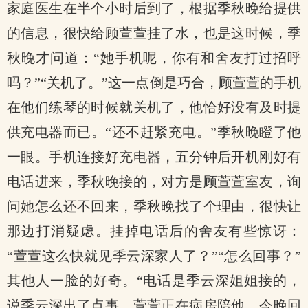
家庭医生在半个小时后到了，根据季秋晚给提供
的信息，很快给顾萱萱挂了水，也是这时候，季
秋晚才问道：“她手机呢，你有和舍友打过招呼
吗？”“关机了。”这一点倒是巧合，顾萱萱的手机
在他们练琴的时候就关机了，他恰好没有及时提
供充电器而已。“还不赶紧充电。”季秋晚瞪了他
一眼。手机连接好充电器，五分钟后开机刚好有
电话进来，季秋晚接的，对方是顾萱萱室友，询
问她怎么还不回来，季秋晚找了个理由，很快让
那边打消疑虑。挂掉电话后的舍友有些惊讶：
“萱萱这么快就见季云深家人了？”“怎么回事？”
其他人一脸的好奇。“电话是季云深姐姐接的，
说季云深出了点事，萱萱正在病房陪他，今晚回