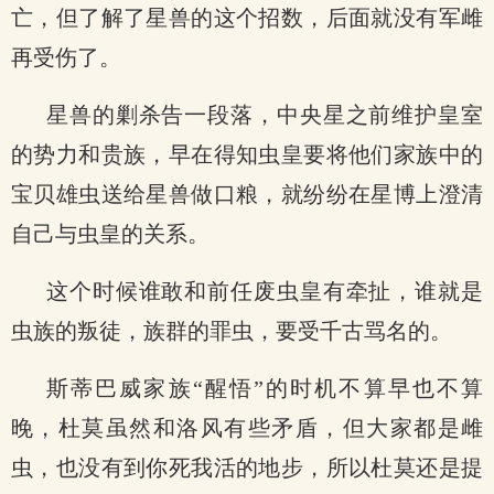
亡，但了解了星兽的这个招数，后面就没有军雌
再受伤了。
星兽的剿杀告一段落，中央星之前维护皇室
的势力和贵族，早在得知虫皇要将他们家族中的
宝贝雄虫送给星兽做口粮，就纷纷在星博上澄清
自己与虫皇的关系。
这个时候谁敢和前任废虫皇有牵扯，谁就是
虫族的叛徒，族群的罪虫，要受千古骂名的。
斯蒂巴威家族“醒悟”的时机不算早也不算
晚，杜莫虽然和洛风有些矛盾，但大家都是雌
虫，也没有到你死我活的地步，所以杜莫还是提