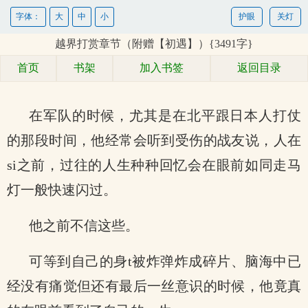
字体：
大
中
小
护眼
关灯
越界打赏章节（附赠【初遇】）{3491字}
首页
书架
加入书签
返回目录
在军队的时候，尤其是在北平跟日本人打仗
的那段时间，他经常会听到受伤的战友说，人在
si之前，过往的人生种种回忆会在眼前如同走马
灯一般快速闪过。
他之前不信这些。
可等到自己的身t被炸弹炸成碎片、脑海中已
经没有痛觉但还有最后一丝意识的时候，他竟真